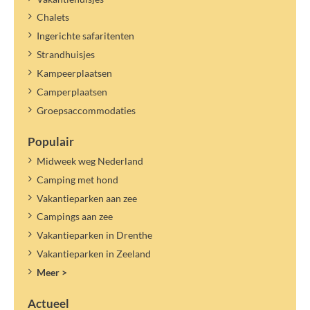
De toeristenbelasting geldt voor het benoemde jaartal. Een nieuw
tarief kan later worden vastgesteld en verrekend.
Chalets
Ingerichte safaritenten
Strandhuisjes
Kampeerplaatsen
Camperplaatsen
Groepsaccommodaties
Populair
Midweek weg Nederland
Camping met hond
Vakantieparken aan zee
Campings aan zee
Vakantieparken in Drenthe
Vakantieparken in Zeeland
Meer >
Actueel