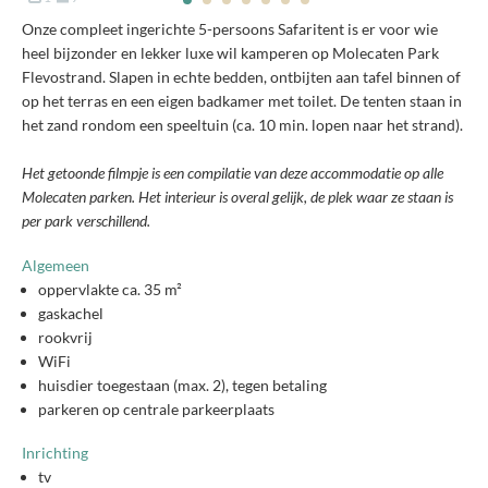
Onze compleet ingerichte 5-persoons Safaritent is er voor wie
heel bijzonder en lekker luxe wil kamperen op Molecaten Park
Flevostrand. Slapen in echte bedden, ontbijten aan tafel binnen of
op het terras en een eigen badkamer met toilet. De tenten staan in
het zand rondom een speeltuin (ca. 10 min. lopen naar het strand).
Het getoonde filmpje is een compilatie van deze accommodatie op alle
Molecaten parken. Het interieur is overal gelijk, de plek waar ze staan is
per park verschillend.
Algemeen
oppervlakte ca. 35 m²
gaskachel
rookvrij
WiFi
huisdier toegestaan (max. 2), tegen betaling
parkeren op centrale parkeerplaats
Inrichting
tv