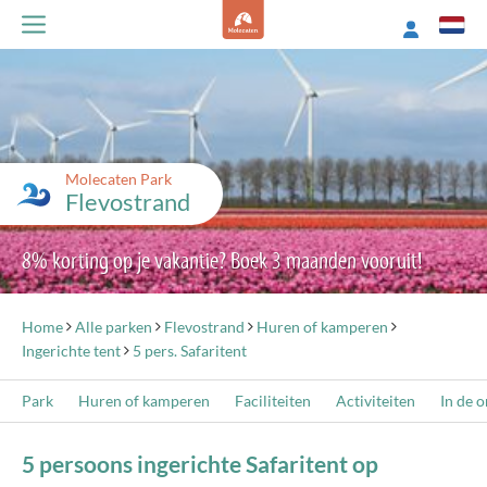
Molecaten Park
Flevostrand
8% korting op je vakantie? Boek 3 maanden vooruit!
Home
Alle parken
Flevostrand
Huren of kamperen
Ingerichte tent
5 pers. Safaritent
Park
Huren of kamperen
Faciliteiten
Activiteiten
In de 
5 persoons ingerichte Safaritent op