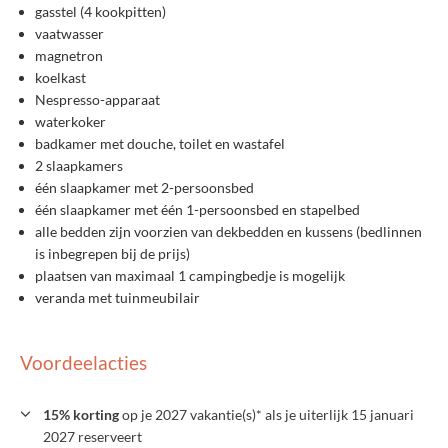
gasstel (4 kookpitten)
vaatwasser
magnetron
koelkast
Nespresso-apparaat
waterkoker
badkamer met douche, toilet en wastafel
2 slaapkamers
één slaapkamer met 2-persoonsbed
één slaapkamer met één 1-persoonsbed en stapelbed
alle bedden zijn voorzien van dekbedden en kussens (bedlinnen
is inbegrepen bij de prijs)
plaatsen van maximaal 1 campingbedje is mogelijk
veranda met tuinmeubilair
Voordeelacties
15% korting
op je 2027 vakantie(s)* als je uiterlijk 15 januari
2027 reserveert