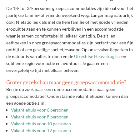
De 18- tot 34-persoons groepsaccommodaties zijn ideaal voor het
jaarlijkse familie- of vriendenweekend weg. Langer mag natuurlijk
ook! Niets zo leuk als met de hele familie of met goede vrienden
eropuit te gaan en te kunnen verblijven in een accommodatie
waar je samen comfortabel bij elkaar kunt zijn. De zit- en
eethoeken in onze groepsaccommodaties zijn perfect voor een fijn
ontbijt of een gezellige spelletjesavond.Op onze vakantieparken in
de natuur is van alles te doen en de
Utrechtse Heuvelrug
is een
sublieme regio voor actie en avontuur! Je gaat er een
onvergetelijke tijd met elkaar beleven.
Groter gezelschap maar geen groepsaccommodatie?
Ben je op zoek naar een ruime accommodatie, maar geen
groepsaccomodatie? Onderstaande vakantiehuizen kunnen dan
een goede optie zijn!
Vakantiehuis voor 6 personen
Vakantiehuis voor 8 personen
Vakantiehuis voor 10 personen
Vakantiehuis voor 12 personen