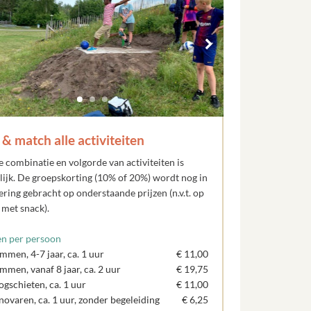
& match alle activiteiten
e combinatie en volgorde van activiteiten is
ijk. De groepskorting (10% of 20%) wordt nog in
ring gebracht op onderstaande prijzen (n.v.t. op
s met snack).
en per persoon
mmen, 4-7 jaar, ca. 1 uur
€ 11,00
mmen, vanaf 8 jaar, ca. 2 uur
€ 19,75
gschieten, ca. 1 uur
€ 11,00
ovaren, ca. 1 uur, zonder begeleiding
€ 6,25