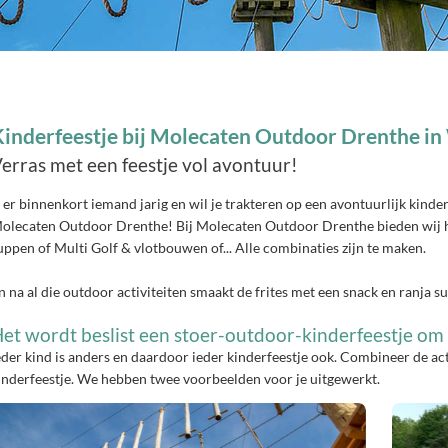
Kinderfeestje bij Molecaten Outdoor Drenthe i
erras met een feestje vol avontuur!
s er binnenkort iemand jarig en wil je trakteren op een avontuurlijk kind
olecaten Outdoor Drenthe! Bij Molecaten Outdoor Drenthe bieden wij he
uppen of Multi Golf & vlotbouwen of... Alle combinaties zijn te maken.
n na al die outdoor activiteiten smaakt de frites met een snack en ranja s
et wordt beslist een stoer-outdoor-kinderfeestje om
eder kind is anders en daardoor ieder kinderfeestje ook. Combineer de act
inderfeestje. We hebben twee voorbeelden voor je uitgewerkt.