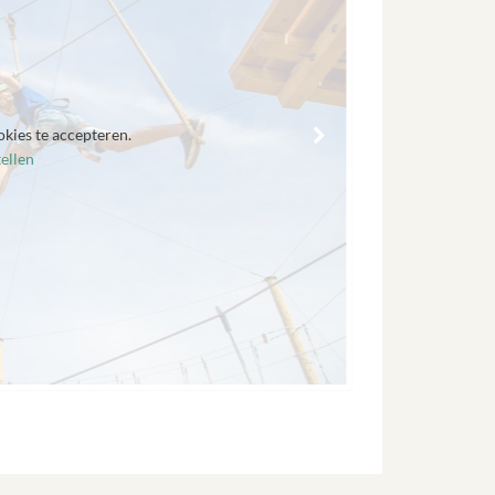
okies te accepteren.
ellen