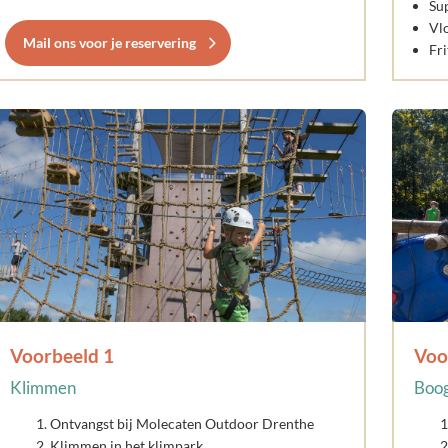
Sup
Vl
Mail ons voor je reservering
Fri
Voorbeeld 1
Voo
Klimmen
Boog
Ontvangst bij Molecaten Outdoor Drenthe
Klimmen in het klimpark