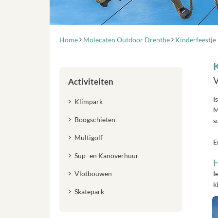
Home
Molecaten Outdoor Drenthe
Kinderfeestje
V
Activiteiten
I
Klimpark
M
Boogschieten
s
Multigolf
E
Sup- en Kanoverhuur
H
I
Vlotbouwen
k
Skatepark