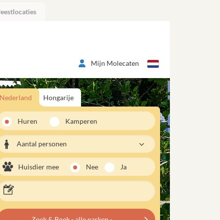
eestlocaties
Mijn Molecaten
Nederland
Hongarije
Huren
Kamperen
Aantal personen
Huisdier mee
Nee
Ja
Zoek & Boek - alle parken -