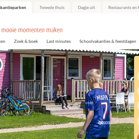
akantieparken
Tweede thuis
Dagje uit
Restaurants en f
 mooie momenten maken
ken
Zoek & boek
Last minutes
Schoolvakanties & feestdagen