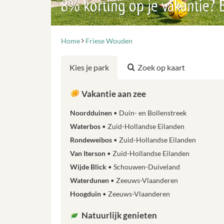
8% korting op je vakantie?
Home
Friese Wouden
Kies je park
Zoek op kaart
Vakantie aan zee
Noordduinen
Duin- en Bollenstreek
Waterbos
Zuid-Hollandse Eilanden
Rondeweibos
Zuid-Hollandse Eilanden
Van Iterson
Zuid-Hollandse Eilanden
Wijde Blick
Schouwen-Duiveland
Waterdunen
Zeeuws-Vlaanderen
Hoogduin
Zeeuws-Vlaanderen
Natuurlijk genieten