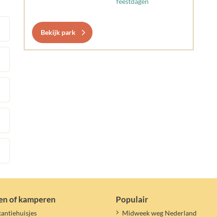
feestdagen
Bekijk park
en of kamperen
Populair
antiehuisjes
Midweek weg Nederland