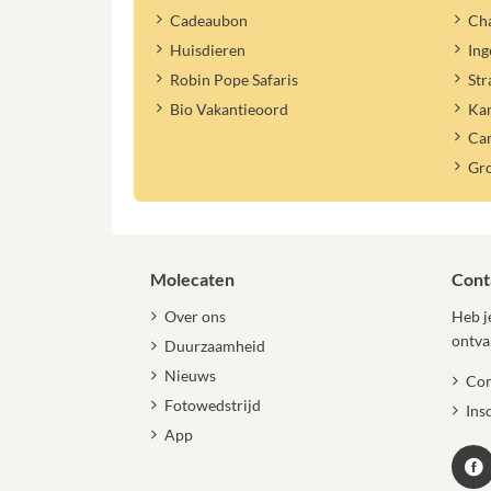
Cadeaubon
Cha
Huisdieren
Ing
Robin Pope Safaris
Str
Bio Vakantieoord
Ka
Ca
Gr
Molecaten
Cont
Over ons
Heb je
ontva
Duurzaamheid
Nieuws
Con
Fotowedstrijd
Ins
App