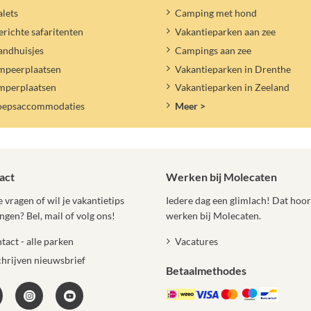
lets
Camping met hond
erichte safaritenten
Vakantieparken aan zee
andhuisjes
Campings aan zee
mpeerplaatsen
Vakantieparken in Drenthe
mperplaatsen
Vakantieparken in Zeeland
oepsaccommodaties
Meer >
act
Werken bij Molecaten
 vragen of wil je vakantietips
Iedere dag een glimlach! Dat hoort
ngen? Bel, mail of volg ons!
werken bij Molecaten.
tact - alle parken
Vacatures
chrijven nieuwsbrief
Betaalmethodes