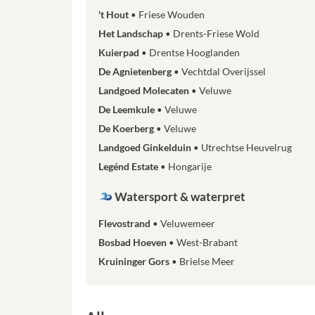
't Hout
Friese Wouden
Het Landschap
Drents-Friese Wold
Kuierpad
Drentse Hooglanden
De Agnietenberg
Vechtdal Overijssel
Landgoed Molecaten
Veluwe
De Leemkule
Veluwe
De Koerberg
Veluwe
Landgoed Ginkelduin
Utrechtse Heuvelrug
Legénd Estate
Hongarije
Watersport & waterpret
Flevostrand
Veluwemeer
Bosbad Hoeven
West-Brabant
Kruininger Gors
Brielse Meer