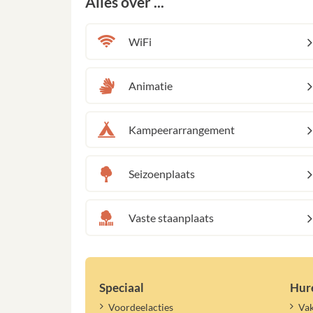
Alles over ...
WiFi
Animatie
Kampeerarrangement
Seizoenplaats
Vaste staanplaats
Speciaal
Hur
Voordeelacties
Vak