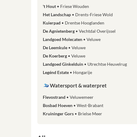
't Hout
Friese Wouden
Het Landschap
Drents-Friese Wold
Kuierpad
Drentse Hooglanden
De Agnietenberg
Vechtdal Overijssel
Landgoed Molecaten
Veluwe
De Leemkule
Veluwe
De Koerberg
Veluwe
Landgoed Ginkelduin
Utrechtse Heuvelrug
Legénd Estate
Hongarije
Watersport & waterpret
Flevostrand
Veluwemeer
Bosbad Hoeven
West-Brabant
Kruininger Gors
Brielse Meer