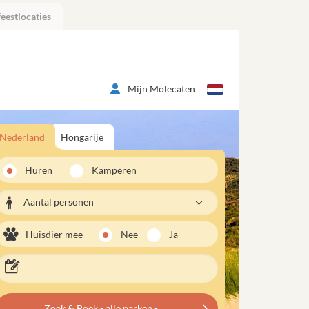
eestlocaties
Mijn Molecaten
Nederland
Hongarije
Huren
Kamperen
Aantal personen
Huisdier mee
Nee
Ja
Zoek & Boek - alle parken -