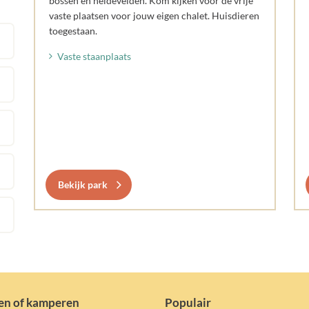
bossen en heidevelden. Kom kijken voor de vrije
vaste plaatsen voor jouw eigen chalet. Huisdieren
toegestaan.
Vaste staanplaats
Bekijk park
en of kamperen
Populair