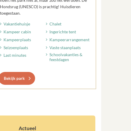
hoeft het park niet af, maar zou het wel doen. De
Hondsrug (UNESCO) is prachtig! Huisdieren
toegestaan.
Vakantiehuisje
Chalet
Kampeer cabin
Ingerichte tent
Kampeerplaats
Kampeerarrangement
Seizoenplaats
Vaste staanplaats
Schoolvakanties &
Last minutes
feestdagen
Bekijk park
Actueel