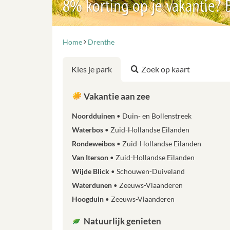
8% korting op je vakantie?
Home
Drenthe
Kies je park
Zoek op kaart
Vakantie aan zee
Noordduinen
Duin- en Bollenstreek
Waterbos
Zuid-Hollandse Eilanden
Rondeweibos
Zuid-Hollandse Eilanden
Van Iterson
Zuid-Hollandse Eilanden
Wijde Blick
Schouwen-Duiveland
Waterdunen
Zeeuws-Vlaanderen
Hoogduin
Zeeuws-Vlaanderen
Natuurlijk genieten