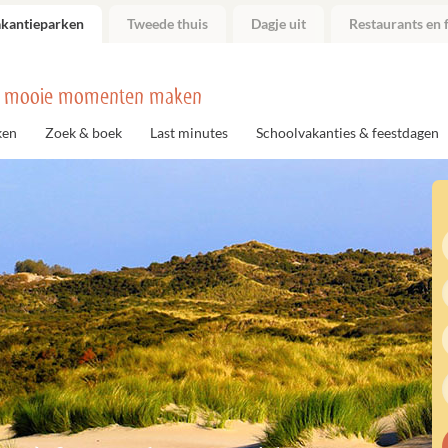
akantieparken
Tweede thuis
Dagje uit
Restaurants en f
 mooie momenten maken
ken
Zoek & boek
Last minutes
Schoolvakanties & feestdagen