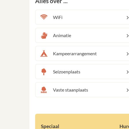
Alles over ...
WiFi
Animatie
Kampeerarrangement
Seizoenplaats
Vaste staanplaats
Speciaal
Hur