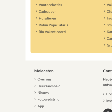
Voordeelacties
Vak
Cadeaubon
Cha
Huisdieren
Ing
Robin Pope Safaris
Str
Bio Vakantieoord
Ka
Ca
Gr
Molecaten
Cont
Over ons
Heb je
ontva
Duurzaamheid
Nieuws
Con
Fotowedstrijd
Ins
App