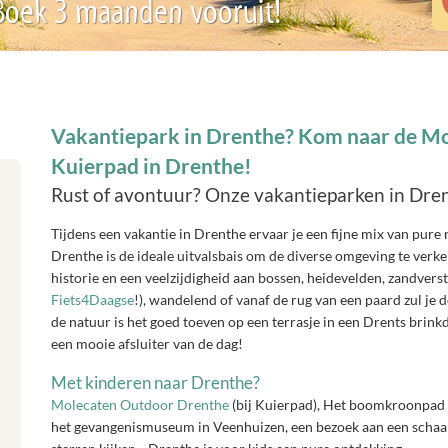
 Boek 3 maanden vooruit!
Vakantiepark in Drenthe? Kom naar de Mo
Kuierpad in Drenthe!
Rust of avontuur? Onze vakantieparken in Drent
Tijdens een vakantie in Drenthe ervaar je een fijne mix van pure 
Drenthe is de ideale uitvalsbais om de diverse omgeving te verk
historie en een veelzijdigheid aan bossen, heidevelden, zandvers
Fiets4Daagse
!), wandelend of vanaf de rug van een paard zul je
de natuur is het goed toeven op een terrasje in een Drents brinkd
een mooie afsluiter van de dag!
Met kinderen naar Drenthe?
Molecaten Outdoor Drenthe
(bij Kuierpad), Het boomkroonpad
het gevangenismuseum in Veenhuizen, een bezoek aan een schaapsk