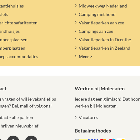
antiehuisjes
Midweek weg Nederland
lets
Camping met hond
erichte safaritenten
Vakantieparken aan zee
andhuisjes
Campings aan zee
mpeerplaatsen
Vakantieparken in Drenthe
mperplaatsen
Vakantieparken in Zeeland
oepsaccommodaties
Meer >
act
Werken bij Molecaten
 vragen of wil je vakantietips
Iedere dag een glimlach! Dat hoort
ngen? Bel, mail of volg ons!
werken bij Molecaten.
tact - alle parken
Vacatures
chrijven nieuwsbrief
Betaalmethodes