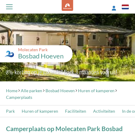
Molecaten Park
Bosbad Hoeven
8% korting op je vakantie? Boek 3 maanden vooruit!
Home
Alle parken
Bosbad Hoeven
Huren of kamperen
Camperplaats
Park
Huren of kamperen
Faciliteiten
Activiteiten
In de 
Camperplaats op Molecaten Park Bosbad